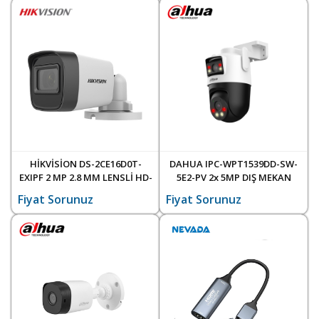
HİKVİSİON DS-2CE16D0T-
DAHUA IPC-WPT1539DD-SW-
EXIPF 2 MP 2.8 MM LENSLİ HD-
5E2-PV 2x 5MP DIŞ MEKAN
TVI/AHD/CVI KAMERA 20
ÇİFT LENSLİ WİFİ IP KAMERA
Fiyat Sorunuz
Fiyat Sorunuz
METRE GECE GÖRÜŞ
2.8 MM LENS