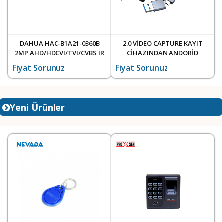
DAHUA HAC-B1A21-0360B
2.0 VİDEO CAPTURE KAYIT
2MP AHD/HDCVI/TVI/CVBS IR
CİHAZINDAN ANDORİD
BULLET KAMERA
TELEFONLARINIZA VİDEO
Fiyat Sorunuz
Fiyat Sorunuz
YAKALAMA KARTI
Yeni Ürünler