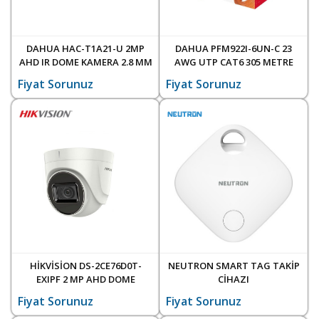
DAHUA HAC-T1A21-U 2MP
DAHUA PFM922I-6UN-C 23
AHD IR DOME KAMERA 2.8 MM
AWG UTP CAT6 305 METRE
LENS
CCA (ALİMİNYUM KARIŞIK)
Fiyat Sorunuz
Fiyat Sorunuz
HALOJENFREE KABLO
HİKVİSİON DS-2CE76D0T-
NEUTRON SMART TAG TAKİP
EXIPF 2 MP AHD DOME
CİHAZI
KAMERA 20 METRE GECE
Fiyat Sorunuz
Fiyat Sorunuz
GÖRÜŞ 2.8 MM LENS