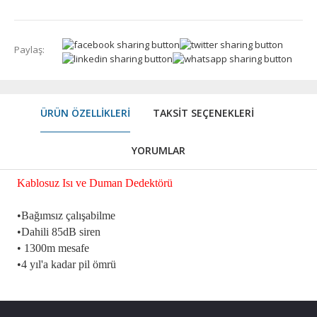
Paylaş:
ÜRÜN ÖZELLIKLERI
TAKSIT SEÇENEKLERI
YORUMLAR
Kablosuz Isı ve Duman Dedektörü
•Bağımsız çalışabilme
•Dahili 85dB siren
• 1300m mesafe
•4 yıl'a kadar pil ömrü