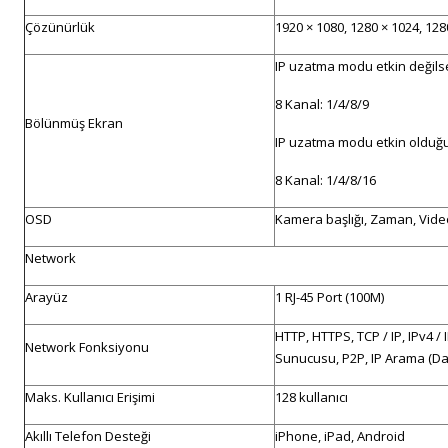
Çözünürlük
1920 × 1080, 1280 × 1024, 128
IP uzatma modu etkin değilse
8 Kanal: 1/4/8/9
Bölünmüş Ekran
IP uzatma modu etkin olduğ
8 Kanal: 1/4/8/16
OSD
Kamera başlığı, Zaman, Video
Network
Arayüz
1 RJ-45 Port (100M)
HTTP, HTTPS, TCP / IP, IPv4 /
Network Fonksiyonu
Sunucusu, P2P, IP Arama (Dah
Maks. Kullanıcı Erişimi
128 kullanıcı
Akıllı Telefon Desteği
iPhone, iPad, Android