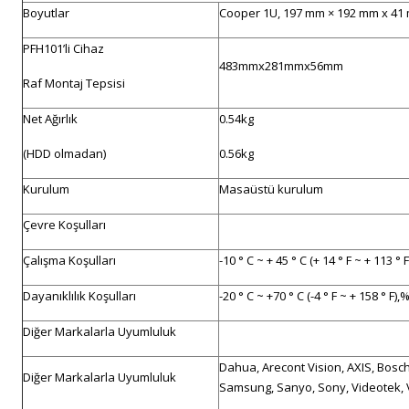
Boyutlar
Cooper 1U, 197 mm × 192 mm x 41
PFH101’li Cihaz
483mmx281mmx56mm
Raf Montaj Tepsisi
Net Ağırlık
0.54kg
(HDD olmadan)
0.56kg
Kurulum
Masaüstü kurulum
Çevre Koşulları
Çalışma Koşulları
-10 ° C ~ + 45 ° C (+ 14 ° F ~ + 113 °
Dayanıklılık Koşulları
-20 ° C ~ +70 ° C (-4 ° F ~ + 158 ° F)
Diğer Markalarla Uyumluluk
Dahua, Arecont Vision, AXIS, Bosch
Diğer Markalarla Uyumluluk
Samsung, Sanyo, Sony, Videotek, 