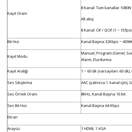
8 Kanal: Tüm kanallar 1080N / 
Kayıt Oranı
Alt akış:
8 Kanal: CIF / QCIF (1 ~ 15fps)
Bit Hızı
Kanal Başına 32Kbps ~ 409
Manuel, Program (Genel, Süre
Kayıt Modu
Alarm, Durdurma
Kayıt Aralığı
1 ~ 60 dk (varsayılan: 60 dk),
Ses Sıkıştırma
AAC (yalnızca 1. kanal için),
Ses Örnek Oranı
8KHz, Kanal Başına 16 bit
Ses Bit Hızı
Kanal Başına 64 Kbps
Ekran
Arayüz
1 HDMI, 1 VGA