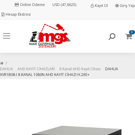
Online Ödeme
USD (47,6625)
Kayıt Ol
Giriş Yap
Hesap Ekstresi
0
DAHUA
AHD KAYIT CİHAZLARI
8 Kanal AHD Kayıt Cihazı
DAHUA
XVR1B08-I 8 KANAL 1080N AHD KAYIT CİHAZI H.265+