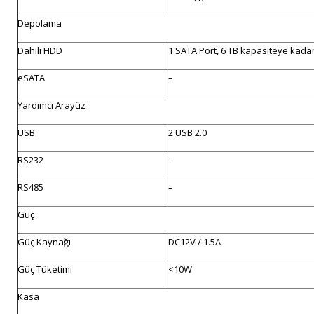
Depolama
Dahili HDD
1 SATA Port, 6 TB kapasiteye kada
eSATA
–
Yardımcı Arayüz
USB
2 USB 2.0
RS232
–
RS485
–
Güç
Güç Kaynağı
DC12V / 1.5A
Güç Tüketimi
<10W
Kasa