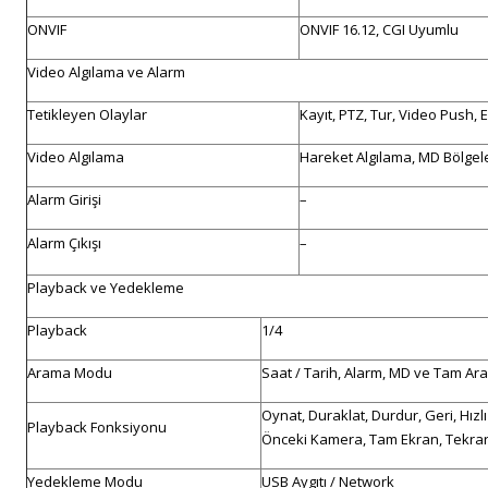
ONVIF
ONVIF 16.12, CGI Uyumlu
Video Algılama ve Alarm
Tetikleyen Olaylar
Kayıt, PTZ, Tur, Video Push, E
Video Algılama
Hareket Algılama, MD Bölgele
Alarm Girişi
–
Alarm Çıkışı
–
Playback ve Yedekleme
Playback
1/4
Arama Modu
Saat / Tarih, Alarm, MD ve Tam Ar
Oynat, Duraklat, Durdur, Geri, Hı
Playback Fonksiyonu
Önceki Kamera, Tam Ekran, Tekrarla
Yedekleme Modu
USB Aygıtı / Network