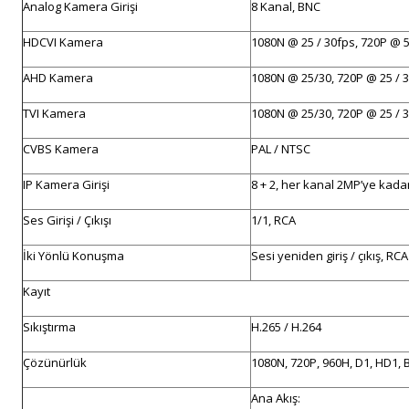
Analog Kamera Girişi
8 Kanal, BNC
HDCVI Kamera
1080N @ 25 / 30fps, 720P @ 5
AHD Kamera
1080N @ 25/30, 720P @ 25 / 
TVI Kamera
1080N @ 25/30, 720P @ 25 / 
CVBS Kamera
PAL / NTSC
IP Kamera Girişi
8 + 2, her kanal 2MP’ye kada
Ses Girişi / Çıkışı
1/1, RCA
İki Yönlü Konuşma
Sesi yeniden giriş / çıkış, RCA
Kayıt
Sıkıştırma
H.265 / H.264
Çözünürlük
1080N, 720P, 960H, D1, HD1, B
Ana Akış: