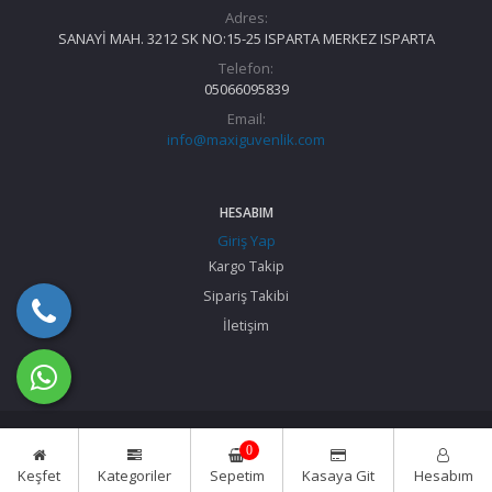
Adres:
SANAYİ MAH. 3212 SK NO:15-25 ISPARTA MERKEZ ISPARTA
Telefon:
05066095839
Email:
info@maxiguvenlik.com
HESABIM
Giriş Yap
Kargo Takip
Sipariş Takibi
İletişim
© 2024 TensaSoft Akıllı E-Ticaret Sistemleri
0
Keşfet
Kategoriler
Sepetim
Kasaya Git
Hesabım