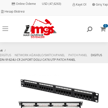
Online Ödeme
USD (47,6263)
Kayıt Ol
Giriş Yap
Hesap Ekstresi
0
DİGİTUS
NETWORK AĞ/KABLO/SWİTCH/PANEL
PATCH PANEL
DIGITUS
DN-91624U-CR 24 PORT DOLU CAT6 UTP PATCH PANEL