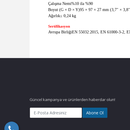
Çalışma Nemi
%10 ila %90
Boyut (G × D × Y)
95 × 97 × 27 mm (3,7" × 3,8"
Ağırlık
≤ 0,24 kg
Sertifikasyon
Avrupa Birliği
EN 55032:2015, EN 61000-3-2, E
Güncel kampanya ve ürünlerden haberdar olun!
Abone Ol