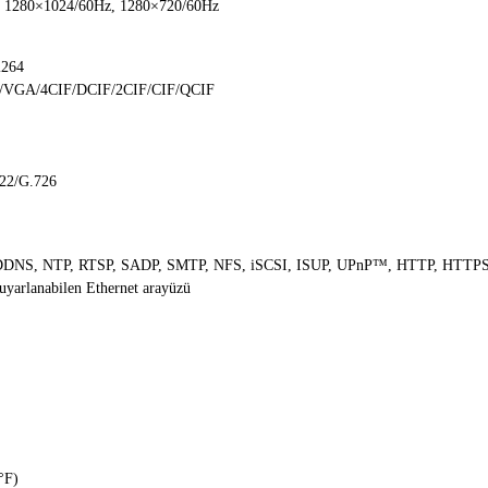
 1280×1024/60Hz, 1280×720/60Hz
ı264
/VGA/4CIF/DCIF/2CIF/CIF/QCIF
722/G.726
 DDNS, NTP, RTSP, SADP, SMTP, NFS, iSCSI, ISUP, UPnP™, HTTP, HTTP
uyarlanabilen Ethernet arayüzü
°F)