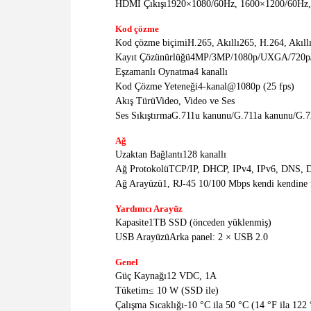
HDMI Çıkışı
1920×1080/60Hz, 1600×1200/60Hz,
Kod çözme
Kod çözme biçimi
H.265, Akıllı265, H.264, Akıll
Kayıt Çözünürlüğü
4MP/3MP/1080p/UXGA/720p
Eşzamanlı Oynatma
4 kanallı
Kod Çözme Yeteneği
4-kanal@1080p (25 fps)
Akış Türü
Video, Video ve Ses
Ses Sıkıştırma
G.711u kanunu/G.711a kanunu/G.
Ağ
Uzaktan Bağlantı
128 kanallı
Ağ Protokolü
TCP/IP, DHCP, IPv4, IPv6, DNS,
Ağ Arayüzü
1, RJ-45 10/100 Mbps kendi kendine 
Yardımcı Arayüz
Kapasite
1TB SSD (önceden yüklenmiş)
USB Arayüzü
Arka panel: 2 × USB 2.0
Genel
Güç Kaynağı
12 VDC, 1A
Tüketim
≤ 10 W (SSD ile)
Çalışma Sıcaklığı
-10 °C ila 50 °C (14 °F ila 122 