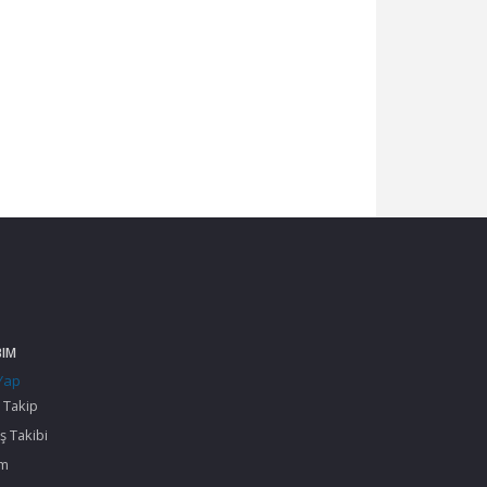
BIM
 Yap
 Takip
ş Takibi
im