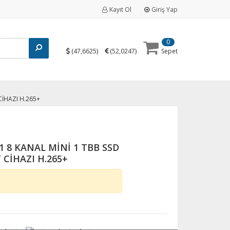
Kayıt Ol
Giriş Yap
0
(
)
(
)
47,6625
52,0247
Sepet
CİHAZI H.265+
1 8 KANAL MİNİ 1 TBB SSD
 CİHAZI H.265+