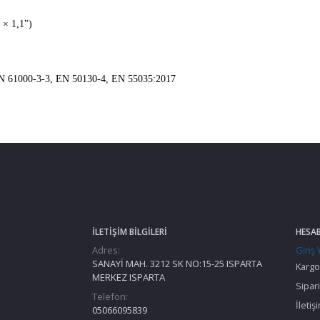
 × 1,1")
N 61000-3-3, EN 50130-4, EN 55035:2017
İLETIŞIM BILGILERI
HESA
Adres:
Giriş
SANAYİ MAH. 3212 SK NO:15-25 ISPARTA
Kargo
MERKEZ ISPARTA
Sipari
Telefon:
İletiş
05066095839