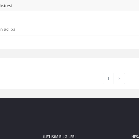
kstresi
1
>
İLETIŞIM BILGILERI
HES