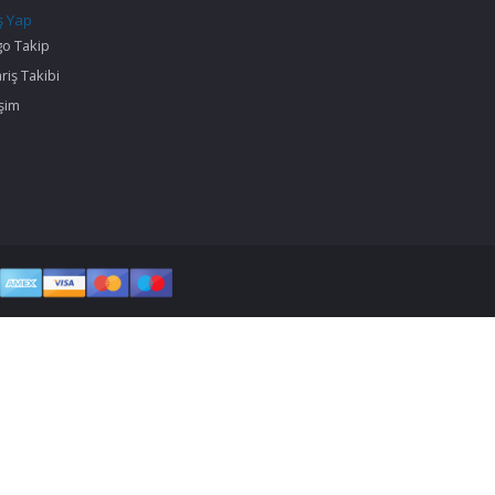
ş Yap
go Takip
riş Takibi
işim