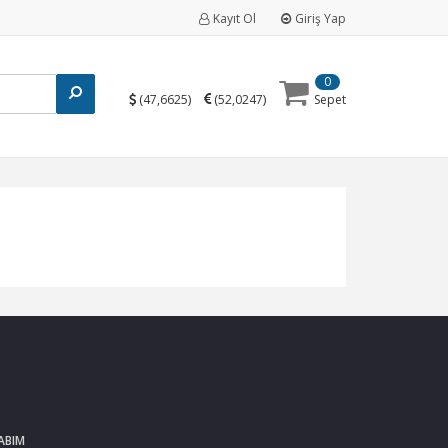
Kayıt Ol
Giriş Yap
0
(
)
(
)
47,6625
52,0247
Sepet
ABIM