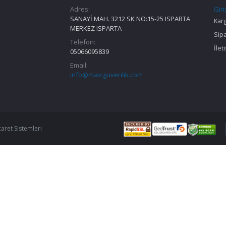
Adres:
Giri
SANAYİ MAH. 3212 SK NO:15-25 ISPARTA
Kar
MERKEZ ISPARTA
Sipa
Telefon:
İlet
05066095839
Email:
info@maxiguvenlik.com
caret Sistemleri