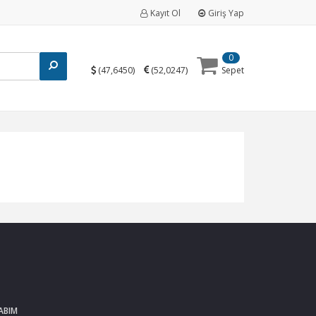
Kayıt Ol
Giriş Yap
0
(
)
(
)
47,6450
52,0247
Sepet
ABIM