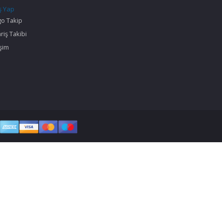
ş Yap
go Takip
riş Takibi
işim