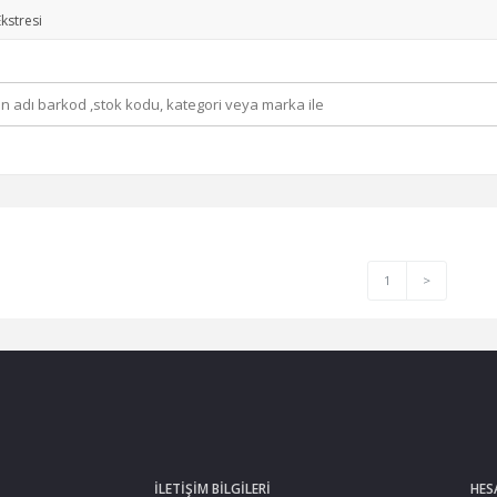
kstresi
1
>
İLETIŞIM BILGILERI
HES