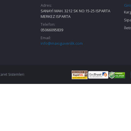
Adres:
Giri
SANAYİ MAH. 3212 SK NO:15-25 ISPARTA
Kar
MERKEZ ISPARTA
Sipa
Telefon:
İlet
05066095839
Email:
info@maxiguvenlik.com
caret Sistemleri