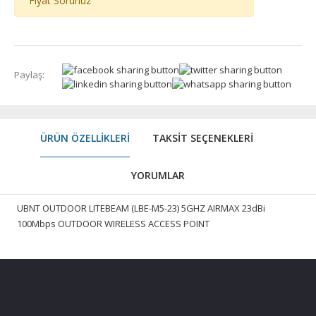
Fiyat Sorunuz
Paylaş:
ÜRÜN ÖZELLIKLERI
TAKSIT SEÇENEKLERI
YORUMLAR
UBNT OUTDOOR LITEBEAM (LBE-M5-23) 5GHZ AIRMAX 23dBi
100Mbps OUTDOOR WIRELESS ACCESS POINT