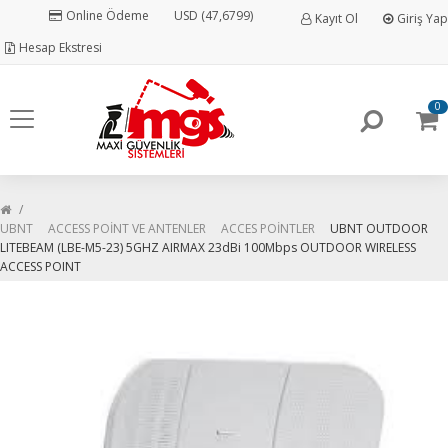
Online Ödeme
USD (47,6799)
Kayıt Ol
Giriş Yap
Hesap Ekstresi
0
UBNT
ACCESS POİNT VE ANTENLER
ACCES POİNTLER
UBNT OUTDOOR
LITEBEAM (LBE-M5-23) 5GHZ AIRMAX 23dBi 100Mbps OUTDOOR WIRELESS
ACCESS POINT