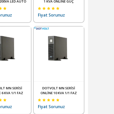
1200VA LED AUTO
1 KVA ONLİNE GÜÇ
RESTART
KAYNAĞI-UPS LCD 1/1
TERACTIVE GÜÇ
FAZ 2x7AH 5-15 DAK
orunuz
Fiyat Sorunuz
I-UPS 2x7AH-15
DAK
LT MN SERİSİ
DOTVOLT MN SERİSİ
 6 KVA 1/1 FAZ
ONLİNE 10 KVA 1/1 FAZ
6X12V 7AH)
(16X12V 9AH)
orunuz
Fiyat Sorunuz