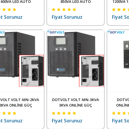
600VA LED AUTO
850VA LED AUTO
1200VA 
RESTART LINE
RESTART
INTERACTIVE GÜÇ
LINEINTERACTIVE GÜÇ
LINEIN
at Sorunuz
Fiyat Sorunuz
Fiyat S
YNAĞI-UPS 1x7AH-15
KAYNAĞI-UPS 1x9AH-15
KAYNAĞ
DAKİKA
DAKİKA
VOLT VOLT-MN-2KVA
DOTVOLT VOLT-MN-3KVA
DOTVO
2KVA ONLİNE GÜÇ
3KVA ONLİNE GÜÇ
ONLİNE
AYNAĞI-UPS LCD 1/1
KAYNAĞI-UPS LCD 1/1
(1
AZ 4x7AH 5-15 DAK
FAZ 6x7AH 5-15 DAK
at Sorunuz
Fiyat Sorunuz
Fiyat S