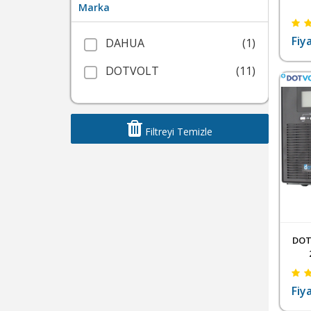
Marka
Fiy
DAHUA
(1)
KA
DOTVOLT
(11)
Filtreyi Temizle
DOT
K
F
Fiy