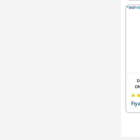
D
ON
Fiy