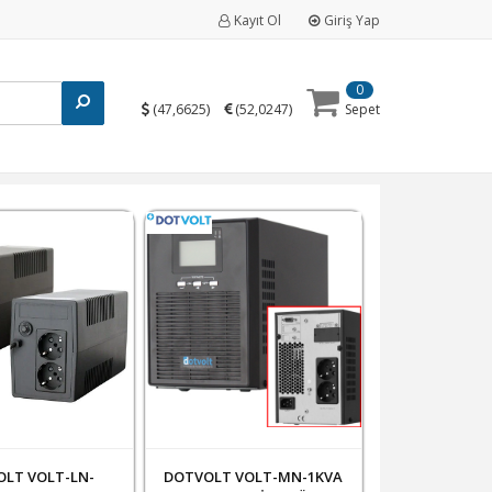
Kayıt Ol
Giriş Yap
0
(
)
(
)
47,6625
52,0247
Sepet
LT VOLT-LN-
DOTVOLT VOLT-MN-1KVA