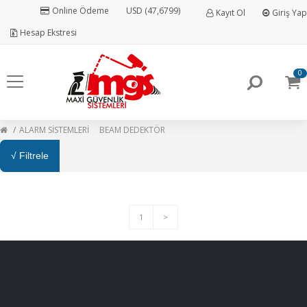
Online Ödeme
USD (47,6799)
Kayıt Ol
Giriş Yap
Hesap Ekstresi
0
ALARM SİSTEMLERİ
BEAM DEDEKTÖR
√ Filtrele
1
>