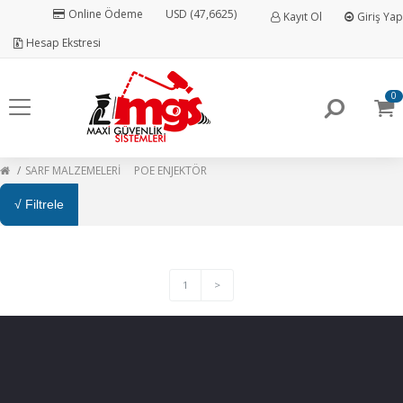
Online Ödeme
USD (47,6625)
Kayıt Ol
Giriş Yap
Hesap Ekstresi
0
SARF MALZEMELERİ
POE ENJEKTÖR
√ Filtrele
1
>