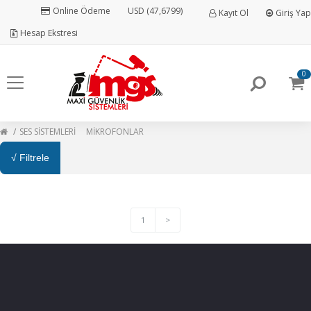
Online Ödeme
USD (47,6799)
Kayıt Ol
Giriş Yap
Hesap Ekstresi
0
SES SİSTEMLERİ
MİKROFONLAR
√ Filtrele
1
>