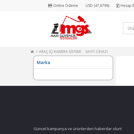
Online Ödeme
USD (47,6799)
Hesap E
ARAÇ İÇİ KAMERA SİSTEMİ
KAYIT CİHAZI
Marka
Güncel kampanya ve ürünlerden haberdar olun!