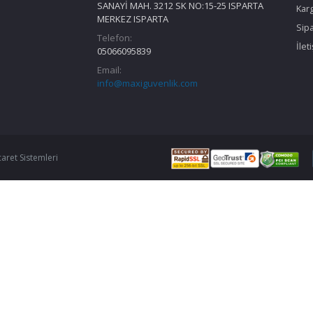
SANAYİ MAH. 3212 SK NO:15-25 ISPARTA
Kar
MERKEZ ISPARTA
Sipa
Telefon:
İlet
05066095839
Email:
info@maxiguvenlik.com
caret Sistemleri