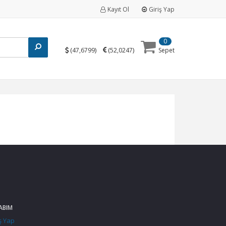
Kayıt Ol
Giriş Yap
0
(
)
(
)
47,6799
52,0247
Sepet
ABIM
ş Yap