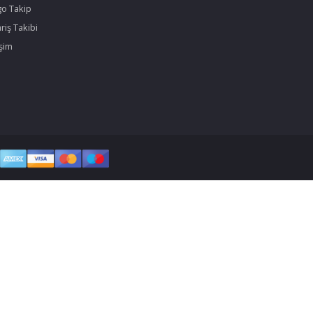
go Takip
riş Takibi
işim