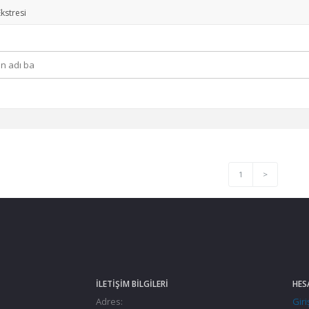
kstresi
1
>
İLETIŞIM BILGILERI
HES
Adres:
Giri