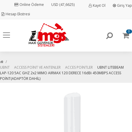
Online Ödeme
USD (47,6625)
Kayıt Ol
Giriş Yap
Hesap Ekstresi
0
UBNT
ACCESS POİNT VE ANTENLER
ACCES POİNTLER
UBNT LITEBEAM
LAP-120 5AC GHZ 2x2 MIMO AIRMAX 120 DERECE 16dBi 450MBPS ACCESS
POİNT(ADAPTÖR DAHİL)