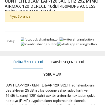
UBNT LITEBEAM LAP-120 5AC GHZ 2x2 MIMO
AIRMAX 120 DERECE 16dBi 450MBPS ACCESS
POİNT(ADAPTÖR DAHİL)
Fiyat Sorunuz
Paylaş:
ÜRÜN ÖZELLIKLERI
TAKSIT SEÇENEKLERI
YORUMLAR
UBNT LAP-120 - UBNT LiteAP 120, 802.11 ac teknolojisini
destekleyen 25 dBm çıkış gücüne sahip radyo kartı ve
16 dBi kazançlı 120° dahili sektör anteni ile noktadan çoklu
noktaya (PtMP) uygulamaların toplama noktalarında