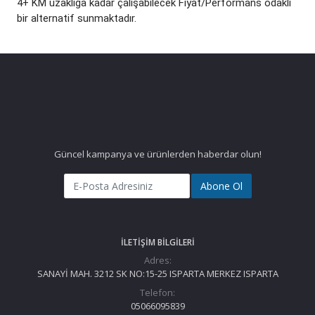
4+ KM uzaklığa kadar çalışabilecek Fiyat/Performans odaklı
bir alternatif sunmaktadır.
Güncel kampanya ve ürünlerden haberdar olun!
Abone Ol
İLETIŞIM BILGILERI
Adres:
SANAYİ MAH. 3212 SK NO:15-25 ISPARTA MERKEZ ISPARTA
Telefon:
05066095839